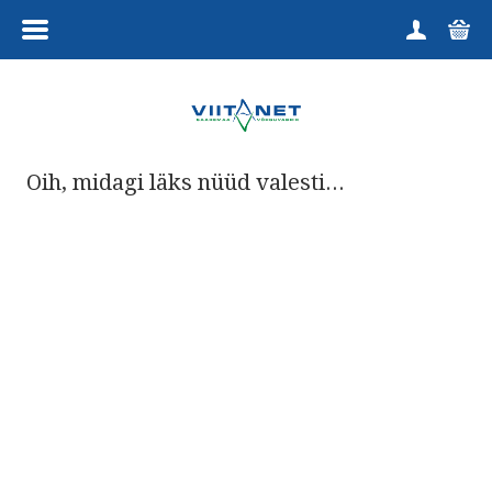
MENÜÜ
HOME
TOOTEGRUPID
Oih, midagi läks nüüd valesti...
KUTSELINE
HARRASTAJALE
TELLIMINE
KAUPLUS
VÕTA ÜHENDUST