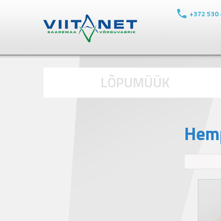
+372 530
LÕPUMÜÜK
Hemp