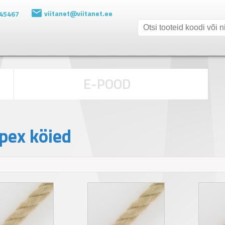
viitanet@viitanet.ee
 45467
E-POOD
ex köied