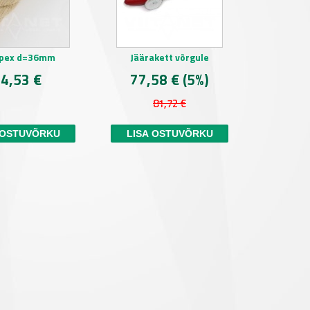
pex d=36mm
Jäärakett võrgule
4,53 €
77,58 €
(5%)
81,72 €