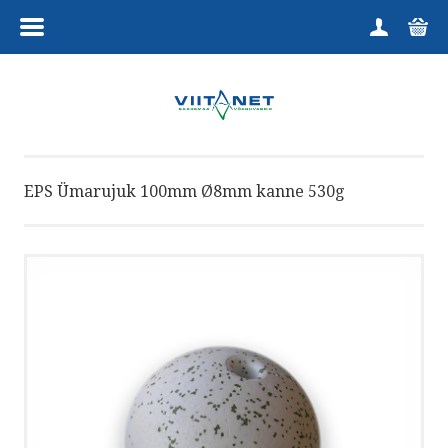
MENÜÜ
HOME
TOOTEGRUPID
EPS Ümarujuk 100mm Ø8mm kanne 530g
KUTSELINE
HARRASTAJALE
TELLIMINE
KAUPLUS
VÕTA ÜHENDUST