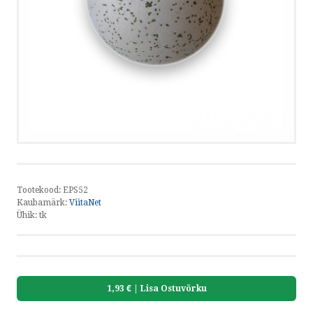
HELISTA
KIRJUTA
SMS
by ShopRoller
Tootekood:
EPS52
Kaubamärk:
ViitaNet
Ühik:
tk
1,93 €
| Lisa Ostuvõrku