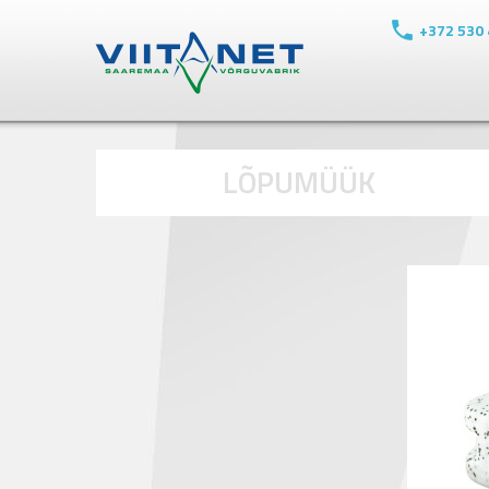
+372 530
LÕPUMÜÜK