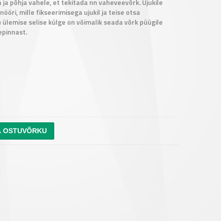
ja põhja vahele, et tekitada nn vaheveevõrk. Ujukile
nööri, mille fikseerimisega ujukil ja teise otsa
 ülemise selise külge on võimalik seada võrk püügile
epinnast.