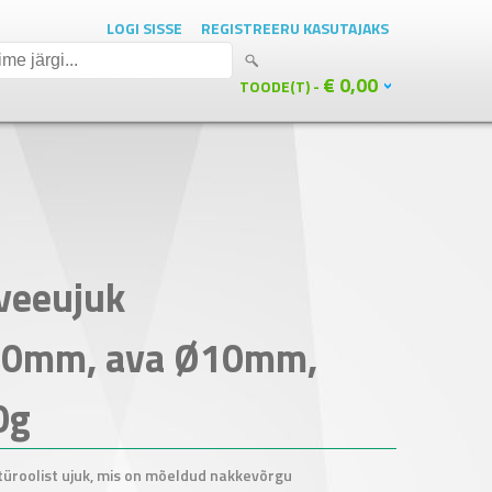
LOGI SISSE
REGISTREERU KASUTAJAKS
€ 0,00
TOODE(T) -
veeujuk
60mm, ava Ø10mm,
0g
üroolist ujuk, mis on mõeldud nakkevõrgu