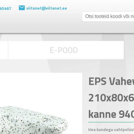
viitanet@viitanet.ee
 45467
E-POOD
EPS Vahe
210x80x
kanne 94
Hea kandega vahtpolüst