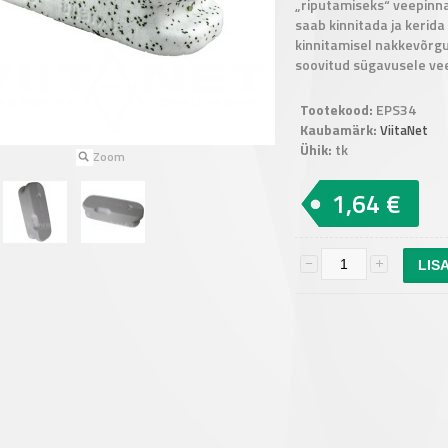
„riputamiseks“ veepinna 
saab kinnitada ja kerida 
kinnitamisel nakkevõrgu
soovitud sügavusele ve
Tootekood:
EPS34
Kaubamärk:
ViitaNet
Ühik:
tk
Zoom
1,64 €