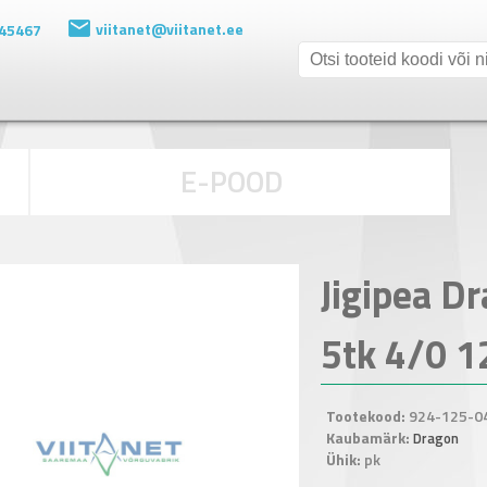
viitanet@viitanet.ee
 45467
E-POOD
Jigipea D
5tk 4/0 1
Tootekood:
924-125-0
Kaubamärk:
Dragon
Ühik:
pk