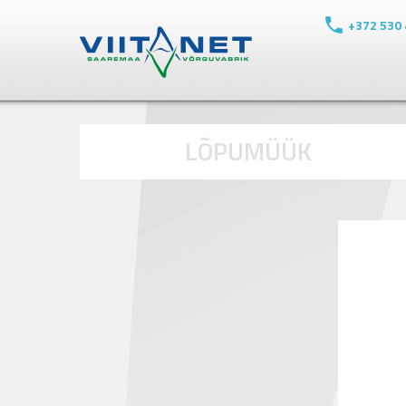
+372 530
LÕPUMÜÜK