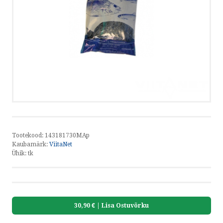
HELISTA
KIRJUTA
SMS
by ShopRoller
Tootekood:
143181730MAp
Kaubamärk:
ViitaNet
Ühik:
tk
30,90 €
| Lisa Ostuvõrku