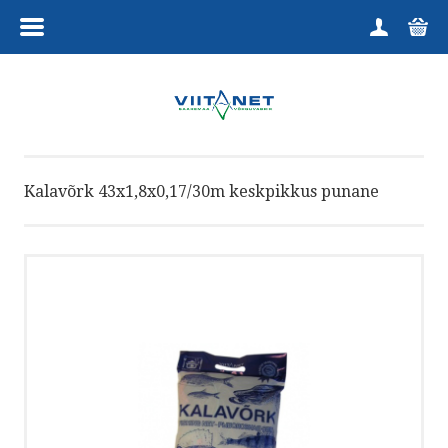
MENÜÜ
HOME
TOOTEGRUPID
Kalavõrk 43x1,8x0,17/30m keskpikkus punane
KUTSELINE
HARRASTAJALE
TELLIMINE
KAUPLUS
VÕTA ÜHENDUST