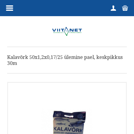
MENÜÜ
HOME
TOOTEGRUPID
Kalavõrk 50x1,2x0,17/25 ülemine pael, keskpikkus
KUTSELINE
30m
HARRASTAJALE
TELLIMINE
KAUPLUS
VÕTA ÜHENDUST