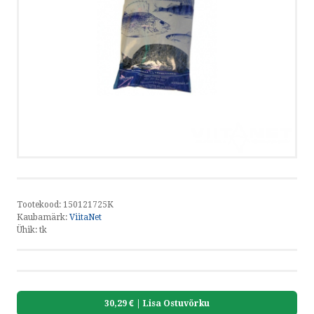
HELISTA
KIRJUTA
SMS
by ShopRoller
Tootekood:
150121725K
Kaubamärk:
ViitaNet
Ühik:
tk
30,29 €
| Lisa Ostuvõrku