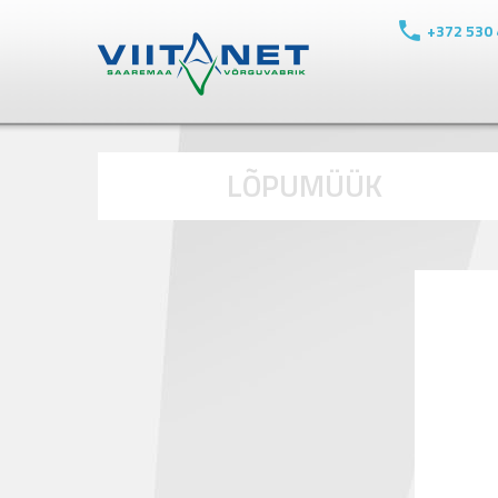
+372 530
LÕPUMÜÜK