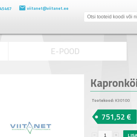
viitanet@viitanet.ee
 45467
E-POOD
Kapronkö
Tootekood:
K30100
751,52 €