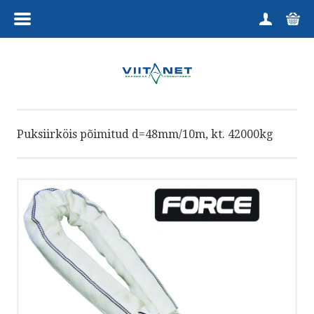
MENÜÜ
HOME
TOOTEGRUPID
Puksiirköis põimitud d=48mm/10m, kt. 42000kg
KUTSELINE
HARRASTAJALE
TELLIMINE
KAUPLUS
VÕTA ÜHENDUST