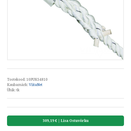
HELISTA
KIRJUTA
SMS
by ShopRoller
Tootekood:
10PUKS4810
Kaubamärk:
ViitaNet
Ühik:
tk
309,19 €
| Lisa Ostuvõrku