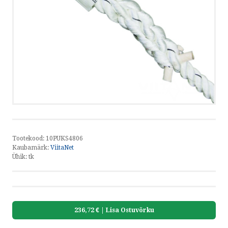
HELISTA
KIRJUTA
SMS
by ShopRoller
Tootekood:
10PUKS4806
Kaubamärk:
ViitaNet
Ühik:
tk
236,72 €
| Lisa Ostuvõrku