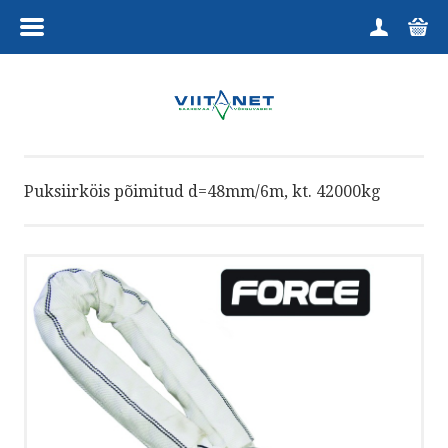
MENÜÜ
HOME
TOOTEGRUPID
Puksiirköis põimitud d=48mm/6m, kt. 42000kg
KUTSELINE
HARRASTAJALE
TELLIMINE
KAUPLUS
VÕTA ÜHENDUST