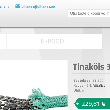
viitanet@viitanet.ee
 45467
E-POOD
Tinaköis
Tootekood:
2TI300
Kaubamärk:
ViitaNet
Ühik:
m
229,81 €