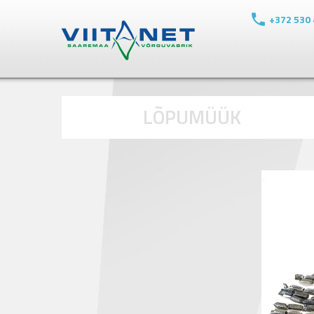
+372 530
LÕPUMÜÜK