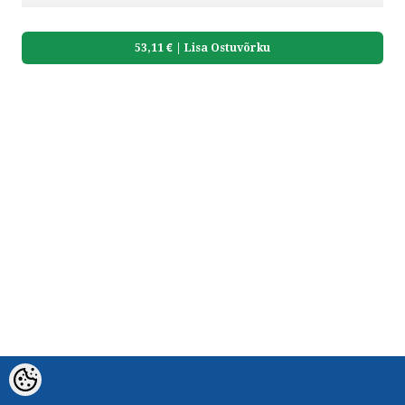
HELISTA
53,11 €
| Lisa Ostuvõrku
KIRJUTA
SMS
by ShopRoller