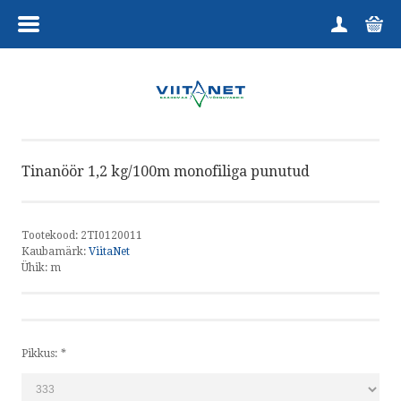
MENÜÜ
HOME
TOOTEGRUPID
Tinanöör 1,2 kg/100m monofiliga punutud
KUTSELINE
HARRASTAJALE
Tootekood:
2TI0120011
Kaubamärk:
ViitaNet
TELLIMINE
Ühik:
m
KAUPLUS
Pikkus:
*
VÕTA ÜHENDUST