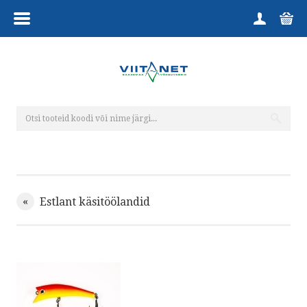
MENÜÜ
HOME
TOOTEGRUPID
KUTSELINE
HARRASTAJALE
TELLIMINE
«
Estlant käsitöölandid
KAUPLUS
VÕTA ÜHENDUST