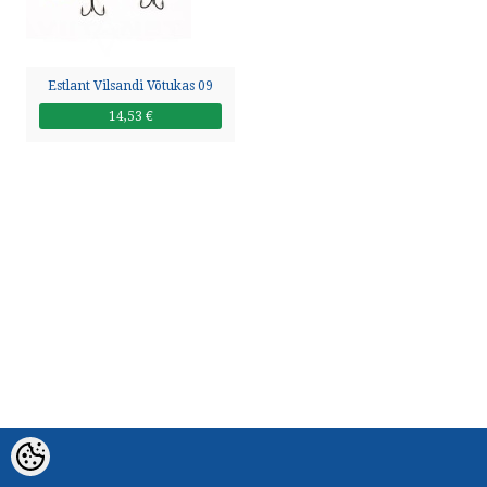
HELISTA
KIRJUTA
Estlant Vilsandi Võtukas 09
14,53 €
SMS
by ShopRoller